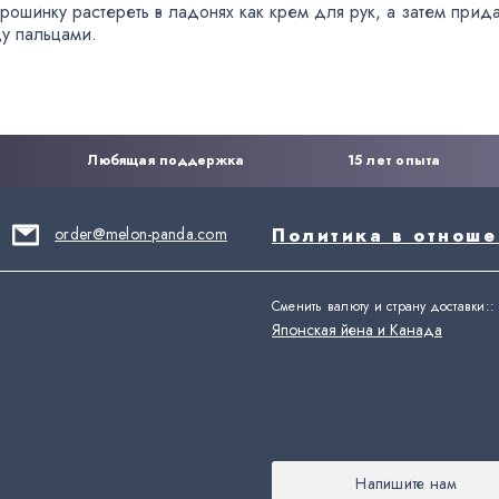
рошинку растереть в ладонях как крем для рук
,
а затем прид
у пальцами.
Любящая поддержка
15 лет опыта
order@melon-panda.com
Политика в отнош
Сменить валюту и страну доставки:
:
Японская йена и Канада
Напишите нам