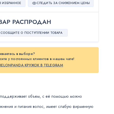
В ИЗБРАННОЕ
СЛЕДИТЬ ЗА СНИЖЕНИЕМ ЦЕНЫ
ВАР РАСПРОДАН
СООБЩИТЕ О ПОСТУПЛЕНИИ ТОВАРА
еваетесь в выборе?
ите у постоянных клиентов в нашем чате!
MELONPANDA КРУЖОК В TELEGRAM
а поддерживает объем
,
с её помощью можно
жнения и питания волос
,
имеет слабую фирменную