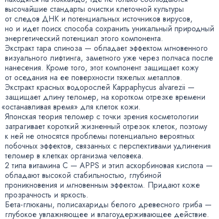
высочайшие стандарты очистки клеточной культуры
от следов ДНК и потенциальных источников вирусов
,
но и идет поиск способа сохранить уникальный природный
энергетический потенциал этого компонента.
Экстракт тара спиноза — обладает эффектом мгновенного
визуального лифтинга
,
заметного уже через полчаса после
нанесения. Кроме того
,
этот компонент защищает кожу
от оседания на ее поверхности тяжелых металлов.
Экстракт красных водорослей Kappaphycus alvarezii —
защищает длину теломер
,
на коротком отрезке времени
«
останавливая время» для клеток кожи.
Японская теория теломер с точки зрения косметологии
затрагивает короткий жизненный отрезок клеток
,
поэтому
к ней не относятся проблемы потенциально вероятных
побочных эффектов
,
связанных с перспективами удлинения
теломер в клетках организма человека.
2 типа витамина С — APPS и этил аскорбиновая кислота —
обладают высокой стабильностью
,
глубиной
проникновения и мгновенным эффектом. Придают коже
прозрачность и яркость.
Бета-глюканы
, полисахариды белого древесного гриба —
глубокое увлажняющее и влагоудерживающее действие.