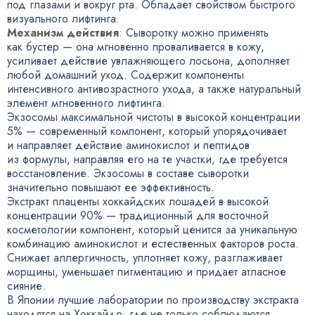
под глазами и вокруг рта. Обладает свойством быстрого
визуального лифтинга.
Механизм действия
: Сыворотку можно применять
как бустер — она мгновенно проваливается в кожу
,
усиливает действие увлажняющего лосьона
,
дополняет
любой домашний уход. Содержит компоненты
интенсивного антивозрастного ухода
,
а также натуральный
элемент мгновенного лифтинга.
Экзосомы максимальной чистоты в высокой концентрации
5% — современный компонент
,
который упорядочивает
и направляет действие аминокислот и пептидов
из формулы
,
направляя его на те участки
,
где требуется
восстановление. Экзосомы в составе сыворотки
значительно повышают ее эффективность.
Экстракт плаценты хоккайдских лошадей в высокой
концентрации 90% — традиционный для восточной
косметологии компонент
,
который ценится за уникальную
комбинацию аминокислот и естественных факторов роста.
Снижает аллергичность
,
уплотняет кожу
,
разглаживает
морщины
,
уменьшает пигментацию и придает атласное
сияние.
В Японии лучшие лаборатории по производству экстракта
находятся на Хоккайдо
,
где не только соблюдаются