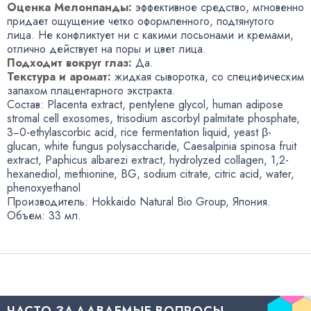
Оценка Мелонпанды:
эффективное средство
,
мгновенно
придает ощущение четко оформленного
,
подтянутого
лица. Не конфликтует ни с какими лосьонами и кремами
,
отлично действует на поры и цвет лица.
Подходит вокруг глаз:
Да.
Текстура и аромат:
жидкая сыворотка
,
со специфическим
запахом плацентарного экстракта.
Состав: Placenta extract
,
pentylene glycol
,
human adipose
stromal cell exosomes
,
trisodium ascorbyl palmitate phosphate
,
3−0-ethylascorbic acid
,
rice fermentation liquid
,
yeast β-
glucan
,
white fungus polysaccharide
,
Caesalpinia spinosa fruit
extract
,
Paphicus albarezi extract
,
hydrolyzed collagen
,
1,2-
hexanediol
,
methionine
,
BG
,
sodium citrate
,
citric acid
,
water
,
phenoxyethanol
Производитель: Hokkaido Natural Bio Group
,
Япония.
Объем: 33 мл.
ЧАСТО ЗАДАВАЕМЫЕ ВОПРОСЫ