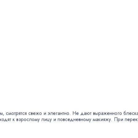
ем
,
смотрятся свежо и элегантно. Не дают выраженного блеск
одят к взрослому лицу и повседневному макияжу. При переку