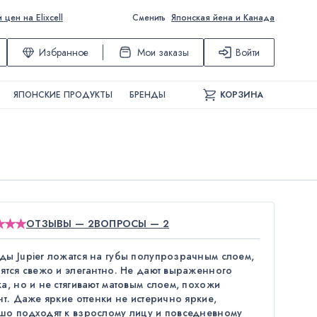
ен на Elixcell
Сменить
Японская йена и Канада
Избранное
Мои заказы
Войти
ЯПОНСКИЕ ПРОДУКТЫ
БРЕНДЫ
КОРЗИНА
ОТЗЫВЫ — 2
ВОПРОСЫ — 2
ды Jupier ложатся на губы полупрозрачным слоем,
рятся свежо и элегантно. Не дают выраженного
а, но и не стягивают матовым слоем, похожи
нт. Даже яркие оттенки не истерично яркие,
шо подходят к взрослому лицу и повседневному