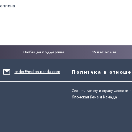
еплена.
Любящая поддержка
15 лет опыта
order@melon-panda.com
Политика в отнош
Сменить валюту и страну доставки:
:
Японская йена и Канада