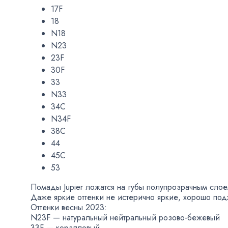
17F
18
N18
N23
23F
30F
33
N33
34C
N34F
38C
44
45C
53
Помады Jupier ложатся на губы полупрозрачным сло
Даже яркие оттенки не истерично яркие
,
хорошо подх
Оттенки весны 2023:
N23F — натуральный нейтральный
розово-бежевый
33F — коралловый