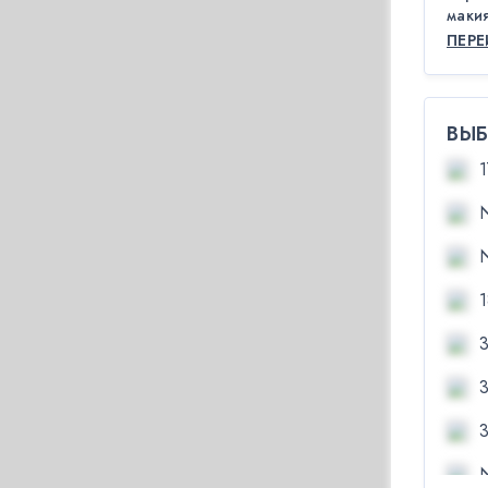
макия
ПЕР
ВЫБ
1
1