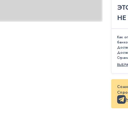
ЭТ
НЕ
Как о
банко
Доста
Доста
Стран
ВЫБР
Сомн
Спрос