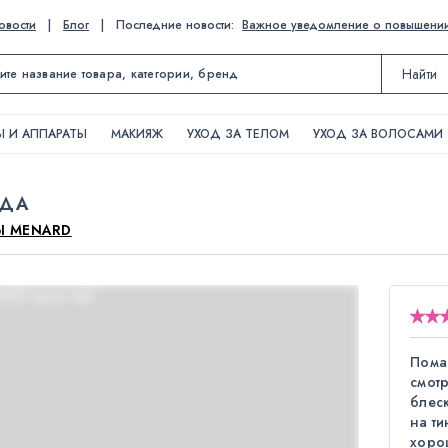
овости
|
Блог
|
Последние новости:
Важное уведомление о повышении ц
Найти
 И АППАРАТЫ
МАКИЯЖ
УХОД ЗА ТЕЛОМ
УХОД ЗА ВОЛОСАМИ
АДА
Ы MENARD
Пома
смот
блеск
на ти
хоро