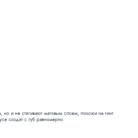
а
,
но и не стягивают матовым слоем
,
похожи на тинт.
се сходят с губ равномерно.