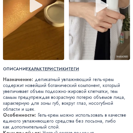
ОПИСАНИЕ
ХАРАКТЕРИСТИКИ
ТЕГИ
Назначение:
деликатный увлажняющий
гель-крем
содержит новейший ботанический компонент
,
который
увеличивает объем
подкожно-жировой
клетчатки
,
тем
самым предупреждая возрастную потерю объемов лица
,
характерную для зоны губ
,
вокруг глаз
,
носогубной
области и щек.
Особенности:
Гель-крем
можно использовать в качестве
единого увлажняющего средства без лосьона
,
либо
как дополнительный слой.
Кому подойдет:
Чистый состав подходит