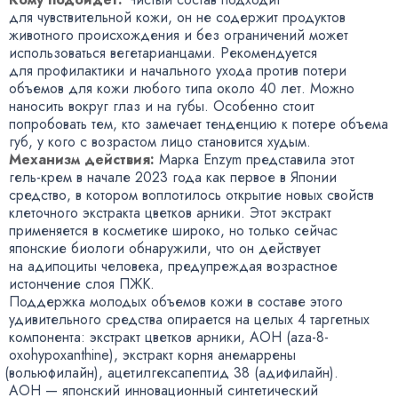
для чувствительной кожи
,
он не содержит продуктов
животного происхождения и без ограничений может
использоваться вегетарианцами. Рекомендуется
для профилактики и начального ухода против потери
объемов для кожи любого типа около 40 лет. Можно
наносить вокруг глаз и на губы. Особенно стоит
попробовать тем
,
кто замечает тенденцию к потере объема
губ
,
у кого с возрастом лицо становится худым.
Механизм действия:
Марка Enzym представила этот
гель-крем
в начале 2023 года как первое в Японии
средство
,
в котором воплотилось открытие новых свойств
клеточного экстракта цветков арники. Этот экстракт
применяется в косметике широко
,
но только сейчас
японские биологи обнаружили
,
что он действует
на адипоциты человека
,
предупреждая возрастное
истончение слоя ПЖК.
Поддержка молодых объемов кожи в составе этого
удивительного средства опирается на целых 4 таргетных
компонента: экстракт цветков арники
,
АОН
(
aza-8-
oxohypoxanthine), экстракт корня анемаррены
(
вольюфилайн), ацетилгексапептид 38
(
адифилайн).
AOH — японский инновационный синтетический