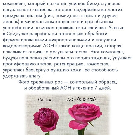
компонент
,
который позволил усилить биодоступность
натурального вещества
,
которое содержится во многих
продуктах питания
(
рис
,
помидоры
,
шпинат и другая
зелень) в минимальном количестве и при обычном
употреблении не может проявить свои свойства. Ученые
в Сидзуоке разработали технологию обработки
ферментированными микроорганизмами и получили
водорастворимый AOH в такой концентрации
,
которая
показывает отличные результаты тестов. Этот компонент
,
будучи полностью растительного происхождения
,
улучшает
пролиферацию клеток
,
регенерацию
,
гомеостаз
,
укрепляет барьерную функцию кожи
,
ее способность
удерживать влагу.
Фото срезанных роз — контрольный образец
и обработанный AOH в течение 7 дней.