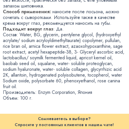
без вязкости
,
практически без запаха
,
с еле уловимым
запахом шиповника.
Способ применения:
наносите после лосьона
,
можно
сочетать с сыворотками. Используйте также в качестве
крема вокруг глаз
,
рекомендуется наносить на губы.
Подходит вокруг глаз
: Да.
Состав: Water
,
BG
,
glycerin
,
pentylene glycol,
(
hydroxyethyl
acrylate/ sodium acryloyldimethyltaurate) copolymer
,
pullulan
,
rice bran oil
,
arnica flower extract
,
azaoxohypoxanthine
,
sage
root extract
,
acetyl hexapeptide-38
,
3- Glyceryl ascorbic acid
,
lactobacillus/ soymilk fermented liquid
,
apricot kernel oil
,
baobab seed oil
,
squalane
,
water- soluble proteoglycan
,
sodium hyaluronate
,
water- soluble collagen
,
glycyrrhizic acid
2K
,
allantoin
,
hydrogenated polyisobutene
,
tocopherol
,
water
Sodium oxide
,
polysorbate 60
,
phenoxyethanol
,
rose canina
fruit oil.
Производитель: Enzym Corporation
,
Япония
Объем: 100 г.
Сомневаетесь в выборе?
Спросите у постоянных клиентов в нашем чате!