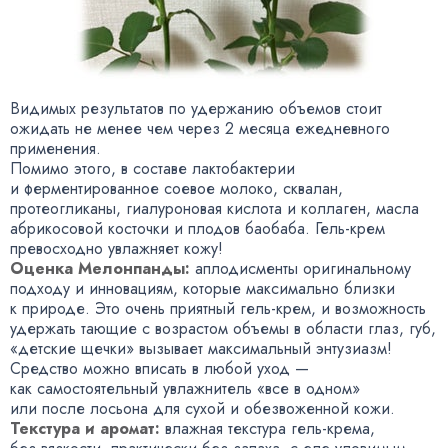
Видимых результатов по удержанию объемов стоит
ожидать не менее чем через 2 месяца ежедневного
применения.
Помимо этого
,
в составе лактобактерии
и ферментированное соевое молоко
,
сквалан
,
протеогликаны
,
гиалуроновая кислота и коллаген
,
масла
абрикосовой косточки и плодов баобаба.
Гель-крем
превосходно увлажняет кожу!
Оценка Мелонпанды:
аплодисменты оригинальному
подходу и инновациям
,
которые максимально близки
к природе. Это очень приятный
гель-крем
, и возможность
удержать тающие с возрастом объемы в области глаз
,
губ
,
«детские щечки» вызывает максимальный энтузиазм!
Средство можно вписать в любой уход —
как самостоятельный увлажнитель
«
все в одном»
или после лосьона для сухой и обезвоженной кожи.
Текстура и аромат:
влажная текстура
гель-крема
,