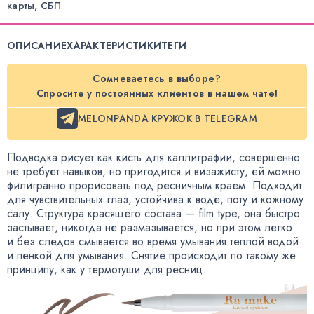
карты, СБП
ОПИСАНИЕ
ХАРАКТЕРИСТИКИ
ТЕГИ
Сомневаетесь в выборе?
Спросите у постоянных клиентов в нашем чате!
MELONPANDA КРУЖОК В TELEGRAM
Подводка рисует как кисть для каллиграфии
,
совершенно
не требует навыков
,
но пригодится и визажисту
,
ей можно
филигранно прорисовать под ресничным краем. Подходит
для чувствительных глаз
,
устойчива к воде
,
поту и кожному
салу. Структура красящего состава — film type
,
она быстро
застывает
,
никогда не размазывается
,
но при этом легко
и без следов смывается во время умывания теплой водой
и пенкой для умывания. Снятие происходит по такому же
принципу
,
как у термотуши для ресниц.