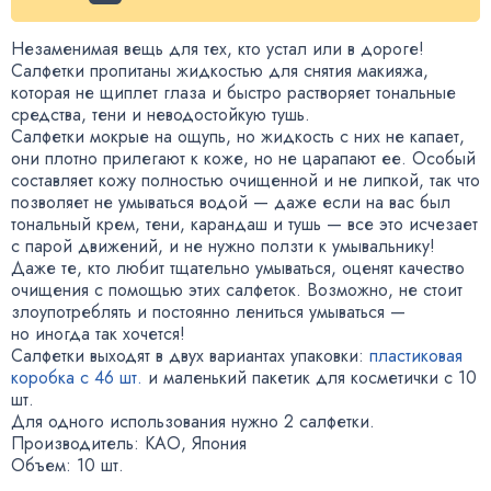
Незаменимая вещь для тех
,
кто устал или в дороге!
Салфетки пропитаны жидкостью для снятия макияжа
,
которая не щиплет глаза и быстро растворяет тональные
средства
,
тени и неводостойкую тушь.
Салфетки мокрые на ощупь
,
но жидкость с них не капает
,
они плотно прилегают к коже
,
но не царапают ее. Особый
составляет кожу полностью очищенной и не липкой
,
так что
позволяет не умываться водой — даже если на вас был
тональный крем
,
тени
,
карандаш и тушь — все это исчезает
с парой движений
,
и не нужно ползти к умывальнику!
Даже те
,
кто любит тщательно умываться
,
оценят качество
очищения с помощью этих салфеток. Возможно
,
не стоит
злоупотреблять и постоянно лениться умываться —
но иногда так хочется!
Салфетки выходят в двух вариантах упаковки:
пластиковая
коробка с 46 шт.
и маленький пакетик для косметички с 10
шт.
Для одного использования нужно 2 салфетки.
Производитель: KAO
,
Япония
Объем: 10 шт.