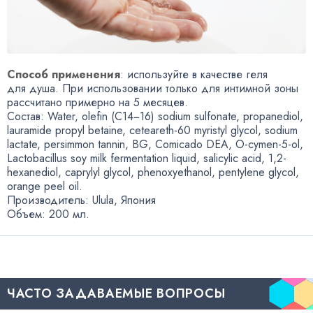
Способ применения
: используйте в качестве геля
для душа. При использовании только для интимной зоны
рассчитано примерно на 5 месяцев.
Состав: Water
,
olefin
(
C14−16) sodium sulfonate
,
propanediol
,
lauramide propyl betaine
,
ceteareth-60 myristyl glycol
,
sodium
lactate
,
persimmon tannin
,
BG
,
Comicado DEA
,
O-cymen-5-ol
,
Lactobacillus soy milk fermentation liquid
,
salicylic acid
,
1,2-
hexanediol
,
caprylyl glycol
,
phenoxyethanol
,
pentylene glycol
,
orange peel oil.
Производитель: Ulula
,
Япония
Объем: 200 мл.
ЧАСТО ЗАДАВАЕМЫЕ ВОПРОСЫ