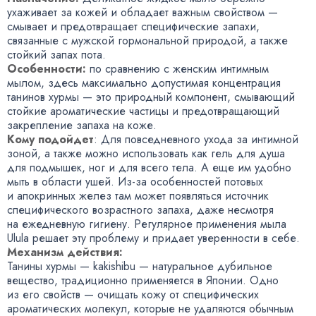
ухаживает за кожей и обладает важным свойством —
смывает и предотвращает специфические запахи
,
связанные с мужской гормональной природой
,
а также
стойкий запах пота.
Особенности:
по сравнению с женским интимным
мылом
,
здесь максимально допустимая концентрация
танинов хурмы — это природный компонент
,
смывающий
стойкие ароматические частицы и предотвращающий
закрепление запаха на коже.
Кому подойдет
: Для повседневного ухода за интимной
зоной
,
а также можно использовать как гель для душа
для подмышек
,
ног и для всего тела. А еще им удобно
мыть в области ушей.
Из-за
особенностей потовых
и апокринных желез там может появляться источник
специфического возрастного запаха
,
даже несмотря
на ежедневную гигиену. Регулярное применения мыла
Ulula решает эту проблему и придает уверенности в себе.
Механизм действия:
Танины хурмы — kakishibu — натуральное дубильное
вещество
,
традиционно применяется в Японии. Одно
из его свойств — очищать кожу от специфических
ароматических молекул
,
которые не удаляются обычным