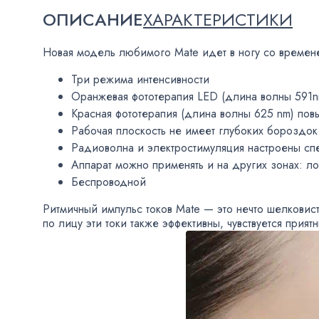
ОПИСАНИЕ
ХАРАКТЕРИСТИКИ
Новая модель любимого Mate идет в ногу со времен
Три режима интенсивности
Оранжевая фототерапия LED
(
длина волны 591n
Красная фототерапия
(
длина волны 625 nm) повы
Рабочая плоскость не имеет глубоких бороздо
Радиоволна и электростимуляция настроены сп
Аппарат можно применять и на других зонах: л
Беспроводной
Ритмичный импульс токов Mate — это нечто шелковис
по лицу эти токи также эффективны
,
чувствуется прият