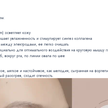
ем:
m) осветляет кожу
шает увлажненность и стимулирует синтез коллагена
к между электродами
,
ее легко очищать
ециально для оптимального воздействия на круговую мышцу г
об
,
вокруг рта
,
по линии овала по шее
тое
,
мягкое и настойчивое
,
как мелодия
,
сыгранная на фортепи
ный разогрев
,
сходит отечность.