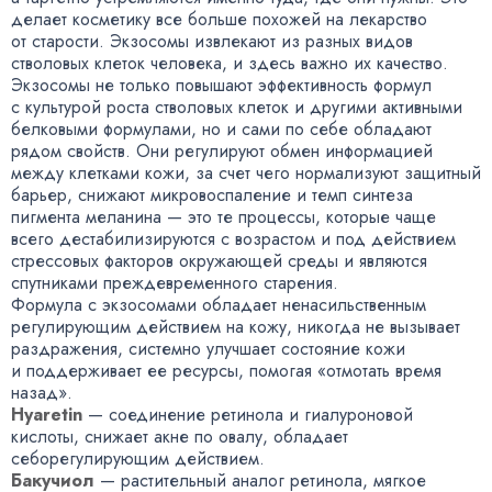
делает косметику все больше похожей на лекарство
от старости. Экзосомы извлекают из разных видов
стволовых клеток человека
,
и здесь важно их качество.
Экзосомы не только повышают эффективность формул
с культурой роста стволовых клеток и другими активными
белковыми формулами
,
но и сами по себе обладают
рядом свойств. Они регулируют обмен информацией
между клетками кожи
,
за счет чего нормализуют защитный
барьер
,
снижают микровоспаление и темп синтеза
пигмента меланина — это те процессы
,
которые чаще
всего дестабилизируются с возрастом и под действием
стрессовых факторов окружающей среды и являются
спутниками преждевременного старения.
Формула с экзосомами обладает ненасильственным
регулирующим действием на кожу
,
никогда не вызывает
раздражения
,
системно улучшает состояние кожи
и поддерживает ее ресурсы
,
помогая
«
отмотать время
назад».
Hyaretin
— соединение ретинола и гиалуроновой
кислоты
,
снижает акне по овалу
,
обладает
себорегулирующим действием.
Бакучиол
— растительный аналог ретинола
,
мягкое