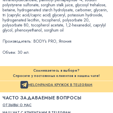
polystyrene sulfonate
,
sorghum stalk juice
,
glycosyl trehalose
,
betaine
,
hydrogenated starch hydrolysate
,
carbomer
,
glycerin
,
tri
(
caprylic acid/capric acid) glyceryl
,
potassium hydroxide
,
hydrogenated lecithin
,
tocopherol
,
polysorbate 20
,
polysorbate 80
,
tocopherol acetate
,
1,2-hexanediol
,
caprylyl
glycol
,
phenoxyethanol
,
sorghum oil
Производитель: BODY’s PRO
,
Япония
Объем: 30 мл.
Сомневаетесь в выборе?
Спросите у постоянных клиентов в нашем чате!
MELONPANDA КРУЖОК В TELEGRAM
ЧАСТО ЗАДАВАЕМЫЕ ВОПРОСЫ
ОТЗЫВЫ О НАС
НАШ ЧАТ С КЛИЕНТАМИ В TELEGRAM