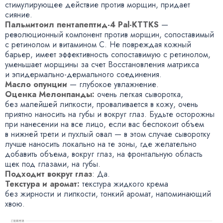
стимулирующее действие против морщин
,
придает
сияние.
Пальмитоил пентапептид-4 Pal-KTTKS
—
революционный компонент против морщин
,
сопоставимый
с ретинолом и витамином С. Не повреждая кожный
барьер
,
имеет эффективность сопоставимую с ретинолом
,
уменьшает морщины за счет Восстановления матрикса
и эпидермально-дермального
соединения.
Масло опунции
— глубокое увлажнение.
Оценка Мелонпанды:
очень легкая сыворотка
,
без малейшей липкости
,
проваливается в кожу
,
очень
приятно наносить на губы и вокруг глаз. Будьте осторожны
при нанесении на все лицо
,
если вас беспокоит объем
в нижней трети и пухлый овал — в этом случае сыворотку
лучше наносить локально на те зоны
,
где желательно
добавить объема
,
вокруг глаз
,
на фронтальную область
щек под глазами
,
на губы.
Подходит вокруг глаз
: Да.
Текстура и аромат:
текстура жидкого крема
без жирности и липкости
,
тонкий аромат
,
напоминающий
хвою.