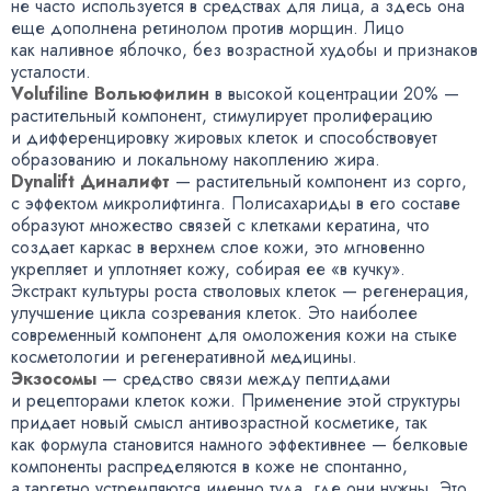
не часто используется в средствах для лица
,
а здесь она
еще дополнена ретинолом против морщин. Лицо
как наливное яблочко
,
без возрастной худобы и признаков
усталости.
Volufiline Вольюфилин
в высокой коцентрации 20% —
растительный компонент
,
стимулирует пролиферацию
и дифференцировку жировых клеток и способствовует
образованию и локальному накоплению жира.
Dynalift Диналифт
— растительный компонент из сорго
,
с эффектом микролифтинга. Полисахариды в его составе
образуют множество связей с клетками кератина
,
что
создает каркас в верхнем слое кожи
,
это мгновенно
укрепляет и уплотняет кожу
,
собирая ее «в кучку».
Экстракт культуры роста стволовых клеток — регенерация
,
улучшение цикла созревания клеток. Это наиболее
современный компонент для омоложения кожи на стыке
косметологии и регенеративной медицины.
Экзосомы
— средство связи между пептидами
и рецепторами клеток кожи. Применение этой структуры
придает новый смысл антивозрастной косметике
,
так
как формула становится намного эффективнее — белковые
компоненты распределяются в коже не спонтанно
,
а таргетно устремляются именно туда
,
где они нужны. Это