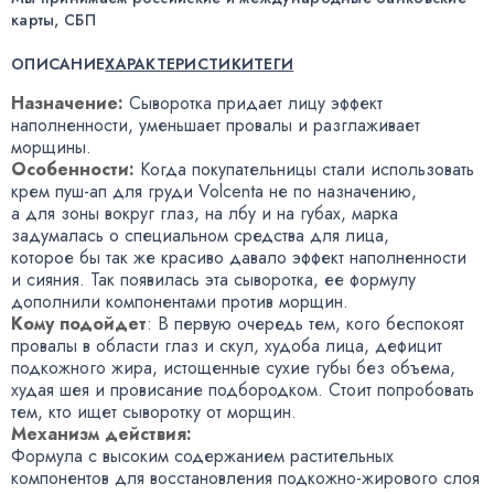
карты, СБП
ОПИСАНИЕ
ХАРАКТЕРИСТИКИ
ТЕГИ
Назначение:
Сыворотка придает лицу эффект
наполненности
,
уменьшает провалы и разглаживает
морщины.
Особенности:
Когда покупательницы стали использовать
крем
пуш-ап
для груди Volcenta не по назначению
,
а для зоны вокруг глаз
,
на лбу и на губах
,
марка
задумалась о специальном средства для лица
,
которое бы так же красиво давало эффект наполненности
и сияния. Так появилась эта сыворотка
,
ее формулу
дополнили компонентами против морщин.
Кому подойдет
: В первую очередь тем
,
кого беспокоят
провалы в области глаз и скул
,
худоба лица
,
дефицит
подкожного жира
,
истощенные сухие губы без объема
,
худая шея и провисание подбородком. Стоит попробовать
тем
,
кто ищет сыворотку от морщин.
Механизм действия:
Формула с высоким содержанием растительных
компонентов для восстановления
подкожно-жирового
слоя