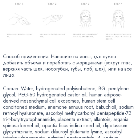
Способ применения: Наносите на зоны
,
где нужно
добавить объема и поработать с морщинами
(
вокруг глаз
,
верхняя часть щек
,
носогубки
,
губы
,
лоб
,
шея), или на все
лицо.
Состав: Water
,
hydrogenated polyisobutene
,
BG
,
pentylene
glycol
,
PEG-60 hydrogenated castor oil
,
human
adipose-
derived
mesenchymal cell exosomes
,
human stem cell
conditioned medium
,
anemone annuus root
,
bakuchioll
,
sodium
retinoyl hyaluronate
,
ascorbyl methylcarbonyl pentapeptide-72
tri-t-butyltryptophanamide
, placenta extract
,
allantoin
,
argania
spinosa kernel oil
,
opuntia
ficus-indica
seed oil
,
dipotassium
glycyrrhizinate
,
sodium dilauroyl glutamate lysine
,
ascorbyl
tetrahexyldecanoate
,
palmitoyl pentapeptide -4
,
sodium