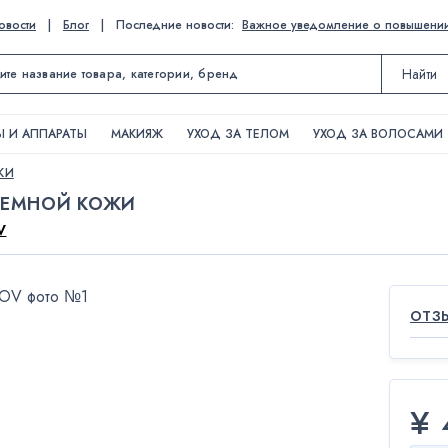
овости
|
Блог
|
Последние новости:
Важное уведомление о повышении ц
Найти
 И АППАРАТЫ
МАКИЯЖ
УХОД ЗА ТЕЛОМ
УХОД ЗА ВОЛОСАМИ
ЖИ
ЛЕМНОЙ КОЖИ
V
ОТЗ
¥ 