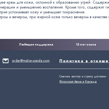
ее крем для кожи
,
склонной к образованию угрей. Содержи
енерации и уменьшению воспаления. Кроме того
,
содержит ги
трия успокаивает кожу и уменьшает покраснения.
тром и вечером
,
при жирной коже только вечером в качестве 
Любящая поддержка
15 лет опыта
order@melon-panda.com
Политика в отнош
Сменить валюту и страну доставки:
:
Японская йена и Канада