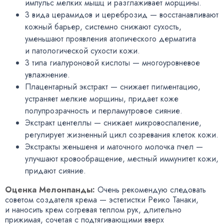
импульс мелких мышц и разглаживает морщины.
3 вида церамидов и цереброзид — восстанавливают
кожный барьер
,
системно снижают сухость
,
уменьшают проявления атопического дерматита
и патологической сухости кожи.
3 типа гиалуроновой кислоты — многоуровневое
увлажнение.
Плацентарный экстракт — снижает пигментацию
,
устраняет мелкие морщины
,
придает коже
полупрозрачность и перламутровое сияние.
Экстракт центеллы — снижает микровоспаление
,
регулирует жизненный цикл созревания клеток кожи.
Экстракты женьшеня и маточного молочка пчел —
улучшают кровообращение
,
местный иммунитет кожи
,
придают сияние.
Оценка Мелонпанды:
Очень рекомендую следовать
советом создателя крема — эстетистки Реико Танаки
,
и наносить крем согревая теплом рук
,
длительно
прижимая
,
сочетая с подтягивающими вверх