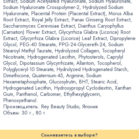
Extract
,
Sodium Acetylated Hyaluronate
,
Sodium Hyaluronate
,
Sodium Hyaluronate Crosspolymer-2
,
Hydrolyzed Sodium
Hyaluronate
,
Placental Protein
(
Placental Extract), Morus Alba
Root Extract
,
Royal Jelly Extract
,
Panax Ginseng Root Extract
,
Saccharomyces Cerevisiae Extract
,
Dianthus Caryophyllus
(
Carnation) Flower Extract
,
Glycyrrhiza Glabra
(
Licorice) Root
Extract
,
Glycyrrhiza Glabra
(
Licorice) Leaf Extract
,
Dipropylene
Glycol
,
PEG-40 Stearate
,
PPG-24-Glycereth-24
,
Sodium
Stearoyl Methyl Taurate
,
Hydrolyzed Collagen
,
Tocopheryl
Nicotinate
,
Hydrogenated Lecithin
,
Phytosterols
,
Caprylyl
Glycol
,
Dipotassium Glycyrrhizate
,
Allantoin
,
Tocopherol
,
Polyglyceryl-10 Stearate
,
Hydrolyzed Hydrogenated Starch
,
Dimethicone
,
Quaternium-45
,
Arginine
,
Sodium
Hexametaphosphate
,
Glucosylrutin
,
BHT
,
Stearic Acid
,
Hydrogenated Lecithin
,
Hydroxypropyl Cyclodextrin
,
Xanthan
Gum
,
Panthenol
,
Carbomer
,
Ethylhexylglycerin
,
Phenoxyethanol.
Производитель: Rey Beauty Studio
,
Япония
Объем: 30 г., 80 г.
Сомневаетесь в выборе?