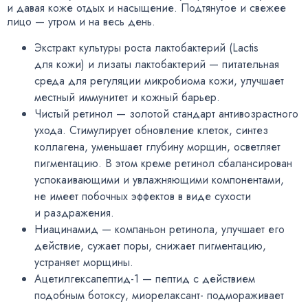
и давая коже отдых и насыщение. Подтянутое и свежее
лицо — утром и на весь день.
Экстракт культуры роста лактобактерий
(
Lactis
для кожи) и лизаты лактобактерий — питательная
среда для регуляции микробиома кожи
,
улучшает
местный иммунитет и кожный барьер.
Чистый ретинол — золотой стандарт антивозрастного
ухода. Стимулирует обновление клеток
,
синтез
коллагена
,
уменьшает глубину морщин
,
осветляет
пигментацию. В этом креме ретинол сбалансирован
успокаивающими и увлажняющими компонентами
,
не имеет побочных эффектов в виде сухости
и раздражения.
Ниацинамид — компаньон ретинола
,
улучшает его
действие
,
сужает поры
,
снижает пигментацию
,
устраняет морщины.
Ацетилгексапептид-1 — пептид с действием
подобным ботоксу
,
миорелаксант- подмораживает