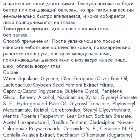
и закрепляющими движениями. Текстура похожа на боди
баттер или очищающий бальзам
,
но при таком нанесении
феноменально быстро впитывается
,
и кожа собирается
,
лицо приподнимается на глазах.
Текстура и аромат:
достаточно плотный крем
,
без запаха.
Способ применения: После увлажняющего лосьона
нанесите небольшое количество крема
,
предварительно
разогрев его в рука
,
растирая между пальцами
,
прижимающими движениями снизу вверх на все лицо
,
шею
,
область вокруг глаз.
Состав:
Water
,
Squalane
,
Glycerin
,
Olea Europaea
(
Olive) Fruit Oil
,
Lactobacillus/Soybean Seed Ferment Extract Filtrate
,
Caprylic/Capric Triglyceride
,
Butylene Glycol
,
Pentylene
Glycol
,
Behenyl Alcohol
,
Niacinamide
,
Xylitol
,
Glyceryl
Stearate
S. E.
, Hydrogenated Palm Oil
,
Glycosyl Trehalose
,
Phytosteryl
Macadamiate
,
Retinol
,
Cerebrosides
,
Stearyl Glycyrrhetinate
,
Mentha Piperita
(
Peppermint) Leaf Extract
,
Sorbitan Stearate
,
Acetyl Hexapeptide-1
,
Bacillus Ferment
,
Cladosiphon
Novae-
Caledoniae
Polysaccharide
,
Ceramide N. P.
,
Ceramide N. G.
,
Centella Asiatica Extract
,
Saccharum Officinarum
(
Sugarcane)