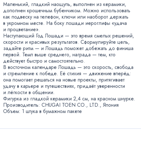
Маленький
,
гладкий наощупь
,
выполнен из керамики
,
дополнен крошечным бубенчиком. Можно использовать
как подвеску на телефон
,
ключи или наоборот держать
в укромном месте. На боку лошади иероглифы
«
удача
и процветание».
Наступающий Год Лошади — это время смелых решений
,
скорости и красивых результатов. Сформулируйте цель
,
задайте ритм — и Лошадь поможет добежать до финиша
первой. Темп выше среднего
,
награда — тем
,
кто
действует быстро и самостоятельно.
В восточном календаре Лошадь — это скорость
,
свобода
и стремление к победе. Её стихия — движение вперёд:
она помогает решаться на новые проекты
,
притягивает
удачу в карьере и путешествиях
,
придаёт уверенности
и лёгкости в общении.
Фигурка из гладкой керамики 2,4 см
,
на красном шнурке.
Производитель: CHUGAI TOEN CO., LTD., Япония
Объем: 1 штука в бумажном пакете