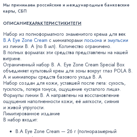
Мы принимаем российские и международные банковские
карты, СБП
ОПИСАНИЕ
ХАРАКТЕРИСТИКИ
ТЕГИ
Набор из полноформатного знаменитого крема для век
B.A Eye Zone Cream
с миниатюрами
лосьона
и
эмульсии
из линии B. A
(
по 8 мл). Количество ограничено.
В полных форматах эти средства представлены на нашей
витрине.
Ограниченный набор
B. A. Eye
Zone Cream Special Box
объединяет культовый крем для зоны вокруг глаз POLA B.
A и миниатюры средств базового ухода B. A
Набор создан для кожи
,
уставшей после лета: сухость
,
тусклость
,
потеря тонуса
,
ощущение
«
усталого лица».
Формулы линии B. A направлены на восстановление
ощущения наполненности кожи
,
её мягкости
,
сияния
и живой упругости.
Лимитированное издание
В набор входит:
B.A Eye Zone Cream — 26 г
(
полноразмерный