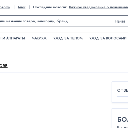
овости
|
Блог
|
Последние новости:
Важное уведомление о повышении ц
Найти
 И АППАРАТЫ
МАКИЯЖ
УХОД ЗА ТЕЛОМ
УХОД ЗА ВОЛОСАМИ
IORE
ОТЗЫ
БО
Вы м