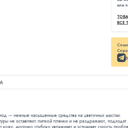
или п
ТОВА
ВСЕ 
Сомн
Спрос
ША
риод — нежные насыщенные средства на цветочных маслах.
туры не оставляют липкой пленки и не раздражают
,
подходят
т кожу
,
молочко глубоко увлажняет и устраняет сухость пробл