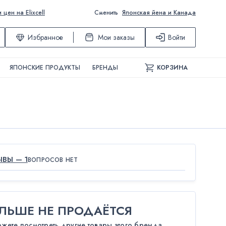
ен на Elixcell
Сменить
Японская йена и Канада
Избранное
Мои заказы
Войти
ЯПОНСКИЕ ПРОДУКТЫ
БРЕНДЫ
КОРЗИНА
ВЫ — 1
ВОПРОСОВ НЕТ
ЛЬШЕ НЕ ПРОДАЁТСЯ
ожете посмотреть другие товары этого бренда