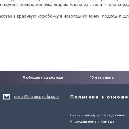
ендуется поверх молочка втирать масло для тела — оно созд
акован в красивую коробочку в новогодних тонах
,
подходит дл
Любящая поддержка
15 лет опыта
order@melon-panda.com
Политика в отнош
Сменить валюту и страну доставки:
:
Японская йена и Канада