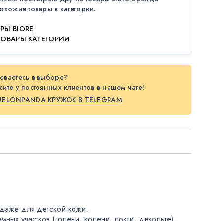
охожие товары в категории.
РЫ BIORE
ТОВАРЫ КАТЕГОРИИ
еваетесь в выборе?
ите у постоянных клиентов в нашем чате!
MELONPANDA КРУЖОК В TELEGRAM
 даже для детской кожи.
емных участков
(
голени
,
колени
,
локти
,
декольте).