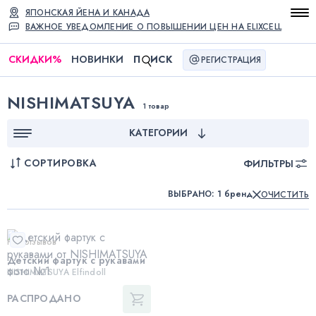
ЯПОНСКАЯ ЙЕНА И КАНАДА
ВАЖНОЕ УВЕДОМЛЕНИЕ О ПОВЫШЕНИИ ЦЕН НА ELIXCELL
СКИДКИ
%
НОВИНКИ
П
ИСК
РЕГИСТРАЦИЯ
NISHIMATSUYA
1 товар
КАТЕГОРИИ
СОРТИРОВКА
ФИЛЬТРЫ
ВЫБРАНО
:
1 бренд
ОЧИСТИТЬ
Нет отзывов
Детский фартук с рукавами
NISHIMATSUYA Elfindoll
РАСПРОДАНО