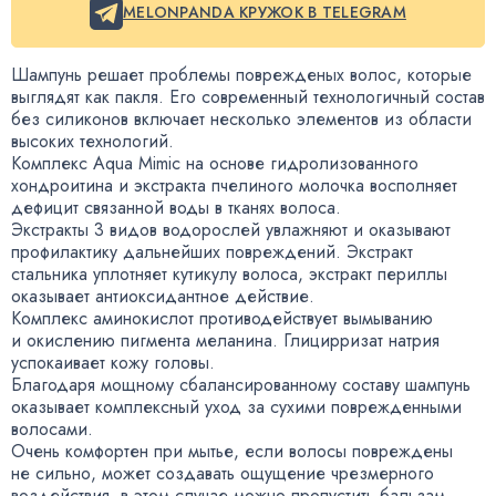
MELONPANDA КРУЖОК В TELEGRAM
Шампунь решает проблемы поврежденых волос
,
которые
выглядят как пакля. Его современный технологичный состав
без силиконов включает несколько элементов из области
высоких технологий.
Комплекс Aqua Mimic на основе гидролизованного
хондроитина и экстракта пчелиного молочка восполняет
дефицит связанной воды в тканях волоса.
Экстракты 3 видов водорослей увлажняют и оказывают
профилактику дальнейших повреждений. Экстракт
стальника уплотняет кутикулу волоса
,
экстракт периллы
оказывает антиоксидантное действие.
Комплекс аминокислот противодействует вымыванию
и окислению пигмента меланина. Глицирризат натрия
успокаивает кожу головы.
Благодаря мощному сбалансированному составу шампунь
оказывает комплексный уход за сухими поврежденными
волосами.
Очень комфортен при мытье
,
если волосы повреждены
не сильно
,
может создавать ощущение чрезмерного
воздействия
,
в этом случае можно пропустить бальзам