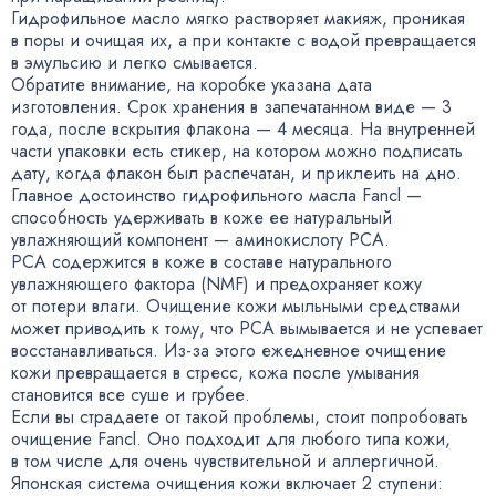
Гидрофильное масло мягко растворяет макияж
,
проникая
в поры и очищая их
,
а при контакте с водой превращается
в эмульсию и легко смывается.
Обратите внимание
,
на коробке указана дата
изготовления. Срок хранения в запечатанном виде — 3
года
,
после вскрытия флакона — 4 месяца. На внутренней
части упаковки есть стикер
,
на котором можно подписать
дату
,
когда флакон был распечатан
,
и приклеить на дно.
Главное достоинство гидрофильного масла Fancl —
способность удерживать в коже ее натуральный
увлажняющий компонент — аминокислоту PCA.
PCA содержится в коже в составе натурального
увлажняющего фактора
(
NMF) и предохраняет кожу
от потери влаги. Очищение кожи мыльными средствами
может приводить к тому
,
что PCA вымывается и не успевает
восстанавливаться.
Из-за
этого ежедневное очищение
кожи превращается в стресс
,
кожа после умывания
становится все суше и грубее.
Если вы страдаете от такой проблемы
,
стоит попробовать
очищение Fancl. Оно подходит для любого типа кожи
,
в том числе для очень чувствительной и аллергичной.
Японская система очищения кожи включает 2 ступени: