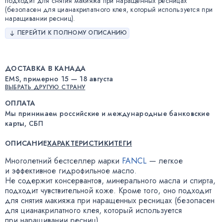
подходит для снятия макияжа при наращенных ресницах
(безопасен для цианакрилатного клея, который используется при
наращивании ресниц).
ПЕРЕЙТИ К ПОЛНОМУ ОПИСАНИЮ
ДОСТАВКА В КАНАДА
EMS, примерно 15 — 18 августа
ВЫБРАТЬ ДРУГУЮ СТРАНУ
ОПЛАТА
Мы принимаем российские и международные банковские
карты, СБП
ОПИСАНИЕ
ХАРАКТЕРИСТИКИ
ТЕГИ
Многолетний бестселлер марки
FANCL
— легкое
и эффективное гидрофильное масло.
Не содержит консервантов
,
минерального масла и спирта
,
подходит чувствительной коже. Кроме того
,
оно подходит
для снятия макияжа при наращенных ресницах
(
безопасен
для цианакрилатного клея
,
который используется
при наращивании ресниц).