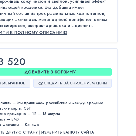
рживать кожу чистой и светлой, усиливает эффект
ливающей косметики. Эта добавка имеет
ичный состав из трех растительных компонентов,
ающих активность меланоцитов: полифенол оливы
кситиросол, экстракт артишока и L-цистеин.
ЕЙТИ К ПОЛНОМУ ОПИСАНИЮ
3 520
ДОБАВИТЬ В КОРЗИНУ
В ИЗБРАННОЕ
СЛЕДИТЬ ЗА СНИЖЕНИЕМ ЦЕНЫ
платить — Мы принимаем российские и международные
вские карты, СБП
вим примерно — 12 — 15 августа
вка — EMS
а доставки — Канада
АТЬ ДРУГУЮ СТРАНУ
|
ИЗМЕНИТЬ ВАЛЮТУ САЙТА