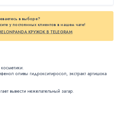
еваетесь в выборе?
ите у постоянных клиентов в нашем чате!
MELONPANDA КРУЖОК В TELEGRAM
 косметики.
ифенол оливы гидрокситиросол
,
экстракт артишока
гает вывести нежелательный загар.