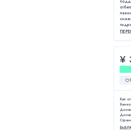
подде
отбе
лакон
сниж
гидро
ПЕР
¥ 
Как о
банко
Доста
Доста
Стран
ВЫБР