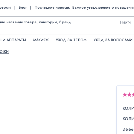
овости
|
Блог
|
Последние новости:
Важное уведомление о повышении ц
Найти
 И АППАРАТЫ
МАКИЯЖ
УХОД ЗА ТЕЛОМ
УХОД ЗА ВОЛОСАМИ
КОЖИ
КОЛИ
КОЛИ
Эффе