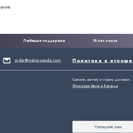
ание.
Любящая поддержка
15 лет опыта
order@melon-panda.com
Политика в отнош
Сменить валюту и страну доставки:
:
Японская йена и Канада
Напишите нам