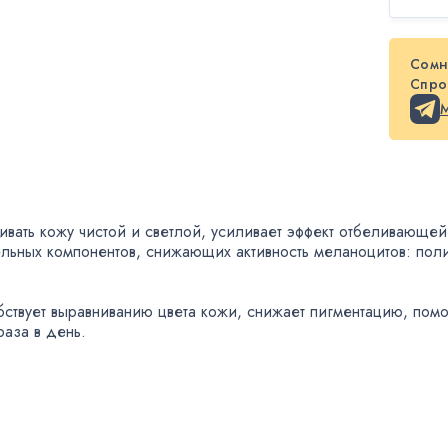
Сомн
Спрос
вать кожу чистой и светлой
,
усиливает эффект отбеливающей
ельных компонентов
,
снижающих активность меланоцитов: пол
бствует выравниванию цвета кожи
,
снижает пигментацию
,
помо
раза в день.