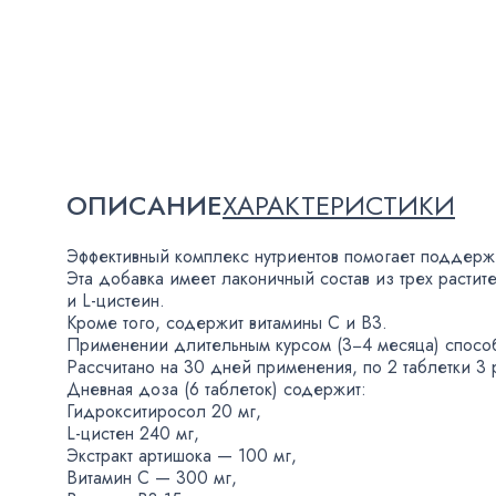
ОПИСАНИЕ
ХАРАКТЕРИСТИКИ
Эффективный комплекс нутриентов помогает поддержи
Эта добавка имеет лаконичный состав из трех растит
и
L-цистеин
.
Кроме того
,
содержит витамины С и B3.
Применении длительным курсом
(
3−4 месяца) спосо
Рассчитано на 30 дней применения
,
по 2 таблетки 3 
Дневная доза
(
6 таблеток) содержит:
Гидрокситиросол 20 мг,
L-цистен
240 мг,
Экстракт артишока — 100 мг,
Витамин С — 300 мг,