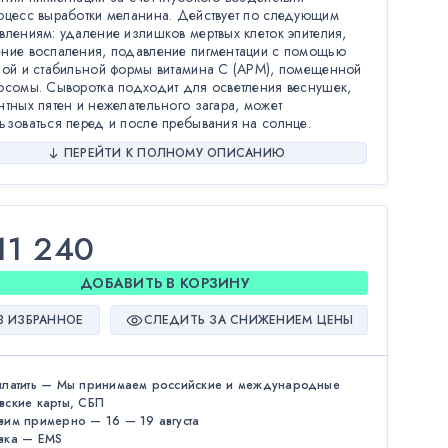
оцесс выработки меланина. Действует по следующим
влениям: удаление излишков мертвых клеток эпителия,
ние воспаления, подавление пигментации с помощью
ной и стабильной формы витамина С (APM), помещенной
осомы. Сыворотка подходит для осветления веснушек,
нтных пятен и нежелательного загара, может
ьзоваться перед и после пребывания на солнце.
ПЕРЕЙТИ К ПОЛНОМУ ОПИСАНИЮ
11 240
ДОБАВИТЬ В КОРЗИНУ
В ИЗБРАННОЕ
СЛЕДИТЬ ЗА СНИЖЕНИЕМ ЦЕНЫ
платить — Мы принимаем российские и международные
вские карты, СБП
вим примерно — 16 — 19 августа
вка — EMS