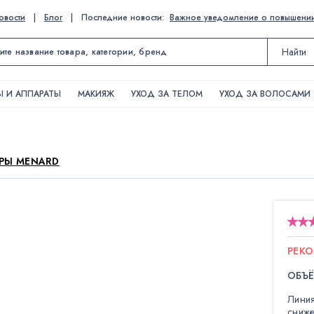
овости
|
Блог
|
Последние новости:
Важное уведомление о повышении ц
Найти
 И АППАРАТЫ
МАКИЯЖ
УХОД ЗА ТЕЛОМ
УХОД ЗА ВОЛОСАМИ
АРЫ MENARD
РЕК
ОБЪ
Линия
сниже