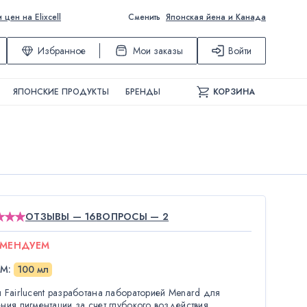
ен на Elixcell
Сменить
Японская йена и Канада
Избранное
Мои заказы
Войти
ЯПОНСКИЕ ПРОДУКТЫ
БРЕНДЫ
КОРЗИНА
ОТЗЫВЫ — 16
ВОПРОСЫ — 2
ОМЕНДУЕМ
ЁМ
:
100 мл
 Fairlucent разработана лабораторией Menard для
ния пигментации за счет глубокого воздействия