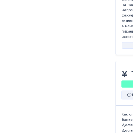
на пр
напра
сниже
актив
в нан
пигме
испол
¥ 
Как о
банко
Доста
Доста