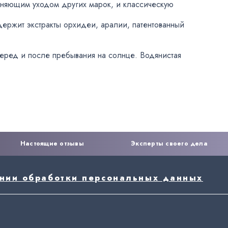
ажняющим уходом других марок
,
и классическую
держит экстракты орхидеи
,
аралии
,
патентованный
перед и после пребывания на солнце. Водянистая
Настоящие отзывы
Эксперты своего дела
ении обработки персональных данных