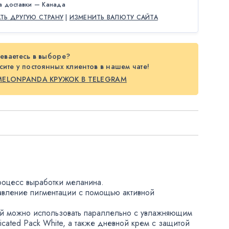
а доставки — Канада
АТЬ ДРУГУЮ СТРАНУ
|
ИЗМЕНИТЬ ВАЛЮТУ САЙТА
еваетесь в выборе?
ите у постоянных клиентов в нашем чате!
MELONPANDA КРУЖОК В TELEGRAM
процесс выработки меланина.
авление пигментации с помощью активной
й можно использовать параллельно с увлажняющим
cated Pack White
,
а также дневной крем с защитой