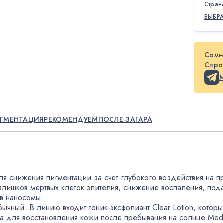
Стран
ВЫБР
Сомн
Спрос
ГМЕНТАЦИЯ
РЕКОМЕНДУЕМ
ПОСЛЕ ЗАГАРА
ля снижения пигментации за счет глубокого воздействия на 
лишков мертвых клеток эпителия
,
снижение воспаления
,
под
в наносомы.
бычный. В линию входит
тоник-эксфолиант
Clear Lotion
,
которы
а для восстановления кожи после пребывания на солнце Medi