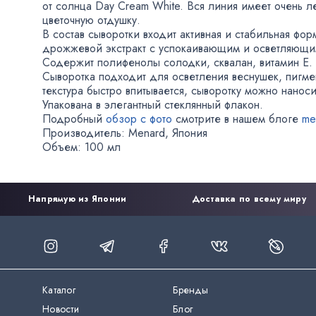
от солнца Day Cream White. Вся линия имеет очень л
цветочную отдушку.
В состав сыворотки входит активная и стабильная фо
дрожжевой экстракт с успокаивающим и осветляющи
Содержит полифенолы солодки
,
сквалан
,
витамин Е.
Сыворотка подходит для осветления веснушек
,
пигме
текстура быстро впитывается
,
сыворотку можно наноси
Упакована в элегантный стеклянный флакон.
Подробный
обзор с фото
смотрите в нашем блоге
me
Производитель: Menard
,
Япония
Объем: 100 мл
Напрямую из Японии
Доставка по всему миру
Каталог
Бренды
Новости
Блог