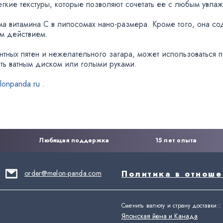
егкие текстуры
,
которые позволяют сочетать ее с любым увл
рма витамина С в липосомах
нано-размера
. Кроме того
,
она со
м действием.
нтных пятен и нежелательного загара
,
может использоваться 
ть ватным диском или голыми руками.
lonpanda.ru
.
Любящая поддержка
15 лет опыта
order@melon-panda.com
Политика в отнош
Сменить валюту и страну доставки:
:
Японская йена и Канада