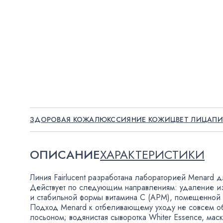
ЗДОРОВАЯ КОЖА
ЛЮКС
СИЯНИЕ КОЖИ
ЦВЕТ ЛИЦА
ПИ
ОПИСАНИЕ
ХАРАКТЕРИСТИКИ
Линия Fairlucent разработана лабораторией Menard д
Действует по следующим направлениям: удаление из
и стабильной формы витамина С
(
APM), помещенной 
Подход Menard к отбеливающему уходу не совсем о
лосьоном; водянистая сыворотка Whiter Essence
,
маск