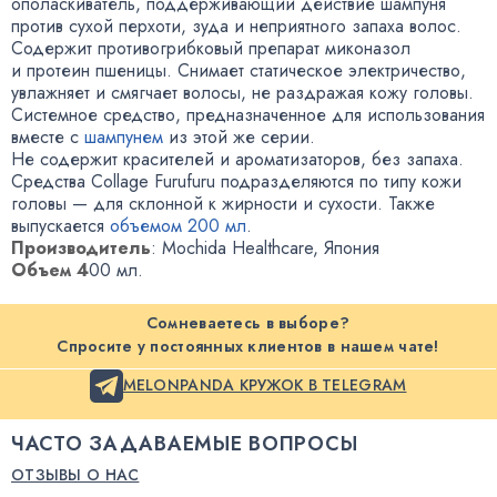
ополаскиватель
,
поддерживающий действие шампуня
против сухой перхоти
,
зуда и неприятного запаха волос
.
Содержит противогрибковый препарат миконазол
и протеин пшеницы
.
Снимает статическое электричество
,
увлажняет и смягчает волосы
,
не раздражая кожу головы
.
Системное средство
,
предназначенное для использования
вместе с
шампунем
из этой же серии.
Не содержит красителей и ароматизаторов
,
без запаха
.
Средства Collage Furufuru подразделяются по типу кожи
головы — для склонной к жирности и сухости. Также
выпускается
объемом 200 мл
.
Производитель
: Mochida Healthcare
,
Япония
Объем 4
00 мл.
Сомневаетесь в выборе?
Спросите у постоянных клиентов в нашем чате!
MELONPANDA КРУЖОК В TELEGRAM
ЧАСТО ЗАДАВАЕМЫЕ ВОПРОСЫ
ОТЗЫВЫ О НАС