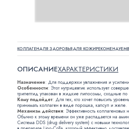
КОЛЛАГЕН
ДЛЯ ЗДОРОВЬЯ
ДЛЯ КОЖИ
РЕКОМЕНДУЕМ
ОПИСАНИЕ
ХАРАКТЕРИСТИКИ
Назначение
: Для поддержки увлажнения и усиления
Особенности
: Этот нутрицевтик использует соверш
трипептид упакован в жидкие липосомы
,
сходные по 
Кому подойдет
: Для тех
,
кто хочет повысить урове
принимать коллаген в виде порошка
,
капсул и желе.
Механизм действия
: Эффективность коллагеновых н
Обычно к этому времени он уже распадается на ами
Система DDS
(
drug delivery system) с новыми техно
в препарате
Lipo-Colla
, который эффективно доставля