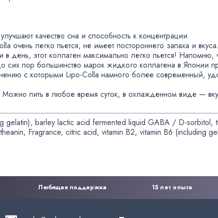
улучшают качество сна и способность к концентрации.
olla
очень легко пьется
,
не имеет постороннего запаха и вкуса
и в день
,
этот коллаген максимально легко пьется! Напомню
,
 До сих пор большинство марок жидкого коллагена в Японии п
внению с которыми
Lipo-Colla
намного более современный
,
уд
: Можно пить в любое время суток
,
в охлажденном виде — вк
ng gelatin), barley lactic acid fermented liquid GABA /
D-sorbitol
, 
-theanin
, Fragrance
,
citric acid
,
vitamin B2
,
vitamin B6
(
including ge
Любящая поддержка
15 лет опыта