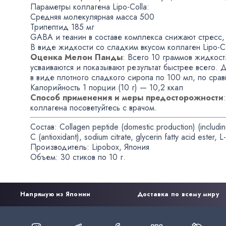
Параметры коллагена Lipo-Colla:
Средняя молекулярная масса 500
Трипептид 185 мг
GABA и теанин в составе комплекса снижают стресс
,
В виде жидкости со сладким вкусом коллаген
Lipo-C
Оценка Мелон Панды
: Всего 10 граммов жидкост
усваиваются и показывают результат быстрее всего.
в виде плотного сладкого сиропа по 100 мл
,
по сра
Калорийность 1 порции
(
10 г) — 10,2 ккал
Способ применения и меры предосторожности
коллагена посоветуйтесь с врачом.
Состав: Collagen peptide
(
domestic production)
(
includi
C
(
antioxidant), sodium citrate
,
glycerin fatty acid ester
,
L
Производитель: Lipobox
,
Япония
Объем: 30 стиков по 10 г.
Напрямую из Японии
Доставка по всему миру