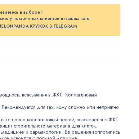
еваетесь в выборе?
ите у постоянных клиентов в нашем чате!
MELONPANDA КРУЖОК В TELEGRAM
 мощность всасывания в ЖКТ. Коллагеновый
 Рекомендуется для тех
,
кому сложно или неприятно
олько полно коллагеновый пептид всасывается в ЖКТ.
фицит строительного материала для клеток.
я в медицине и фармакологии. Ее решения воплотились
ы он усвоился с пользой для кожи.