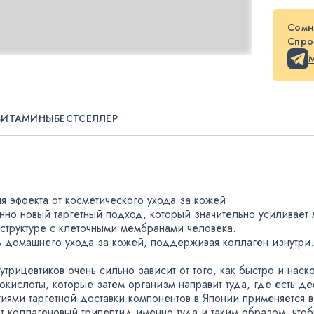
Сомн
Спрос
ВИТАМИНЫ
БЕСТСЕЛЛЕР
 эффекта от косметического ухода за кожей
енно новый таргетный подход
,
который значительно усиливает
структуре с клеточными мембранами человека.
нь домашнего ухода за кожей
,
поддерживая коллаген изнутри.
утрицевтиков очень сильно зависит от того
,
как быстро и наск
нокислоты
,
которые затем организм направит туда
,
где есть де
логиями таргетной доставки компонентов в Японии применяетс
ет коллагеновый трипептид именно туда и таким образом
,
чтоб