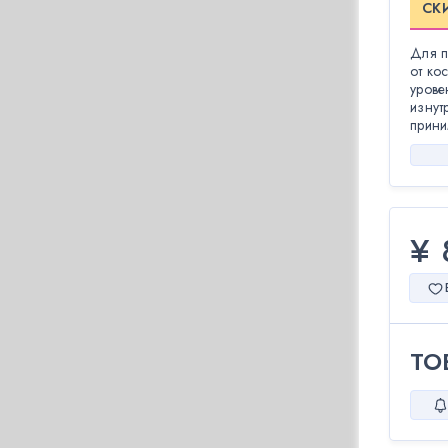
СК
Для п
от ко
урове
изнут
прини
¥ 
ТО