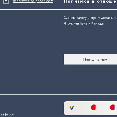
order@melon-panda.com
Политика в отнош
Сменить валюту и страну доставки:
:
Японская йена и Канада
Напишите нам
 зефирок