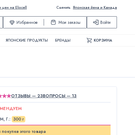
ен на Elixcell
Сменить
Японская йена и Канада
Избранное
Мои заказы
Войти
ЯПОНСКИЕ ПРОДУКТЫ
БРЕНДЫ
КОРЗИНА
ОТЗЫВЫ — 23
ВОПРОСЫ — 13
ОМЕНДУЕМ
М, Г.
:
300 г
 покупке этого товара