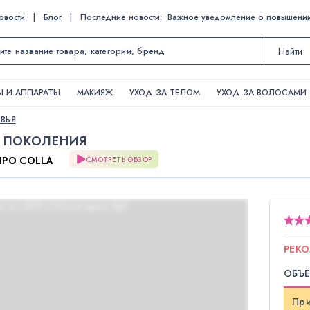
овости
|
Блог
|
Последние новости:
Важное уведомление о повышении ц
Найти
 И АППАРАТЫ
МАКИЯЖ
УХОД ЗА ТЕЛОМ
УХОД ЗА ВОЛОСАМИ
ВЬЯ
 ПОКОЛЕНИЯ
IPO COLLA
СМОТРЕТЬ ОБЗОР
РЕК
ОБЪЁ
При