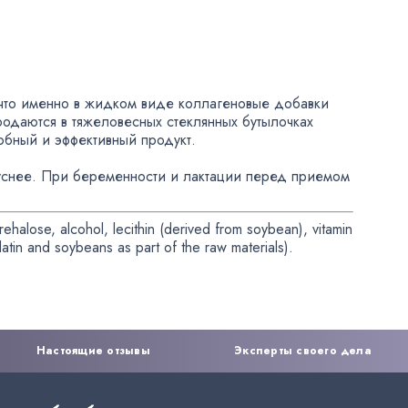
.
что именно в жидком виде коллагеновые добавки
родаются в тяжеловесных стеклянных бутылочках
обный и эффективный продукт.
уснее. При беременности и лактации перед приемом
trehalose
,
alcohol
,
lecithin
(
derived from soybean), vitamin
latin and soybeans as part of the raw materials).
Настоящие отзывы
Эксперты своего дела