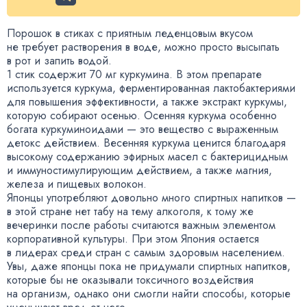
Порошок в стиках с приятным леденцовым вкусом
не требует растворения в воде
,
можно просто высыпать
в рот и запить водой.
1 стик содержит 70 мг куркумина. В этом препарате
используется куркума
,
ферментированная лактобактериями
для повышения эффективности
,
а также экстракт куркумы
,
которую собирают осенью. Осенняя куркума особенно
богата куркуминоидами — это вещество с выраженным
детокс действием. Весенняя куркума ценится благодаря
высокому содержанию эфирных масел с бактерицидным
и иммуностимулирующим действием
,
а также магния
,
железа и пищевых волокон.
Японцы употребляют довольно много спиртных напитков —
в этой стране нет табу на тему алкоголя
,
к тому же
вечеринки после работы считаются важным элементом
корпоративной культуры. При этом Япония остается
в лидерах среди стран с самым здоровым населением.
Увы
,
даже японцы пока не придумали спиртных напитков
,
которые бы не оказывали токсичного воздействия
на организм
,
однако они смогли найти способы
,
которые