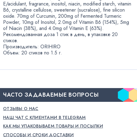
E/acidulant
,
fragrance
,
inositol
,
niacin
,
modified starch
,
vitamin
B6
,
crystalline cellulose
,
sweetener
(
sucralose), fine silicon
oxide. 70mg of Curcumin
,
200mg of Fermented Turmeric
Powder
,
10mg of Inositol
,
2.0mg of Vitamin B6
(
154%), 5mg
of Niacin
(
38%), and 4.0mg of Vitamin E
(
63%).
Рекомендованная доза 1 стик в день
,
в упаковке 20
стиков.
Производитель: ORIHIRO
Объем: 20 стиков по 1.5 г.
ЧАСТО ЗАДАВАЕМЫЕ ВОПРОСЫ
ОТЗЫВЫ О НАС
НАШ ЧАТ С КЛИЕНТАМИ В TELEGRAM
КАК МЫ УПАКОВЫВАЕМ ТОВАРЫ И ПОСЫЛКИ
СПОСОБЫ И СРОКИ ДОСТАВКИ