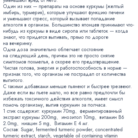
уменьшают вред от него.
Один из них — препараты на основе куркумы
(
желтый
имбирь
,
турмерик), которые улучшают функцию печени
и уменьшают стресс
,
который вызывает попадание
алкоголя в организм. Большинство японцев принимают
что-
нибудь
из куркумы в виде сиропа или таблеток — когда
знают
,
что придется выпивать
,
прямо по дороге
на вечеринку.
Одна доза значительно облегчает состояние
на следующий день
,
причем это не просто снятие
симптомов похмелья
,
а скорее его предотвращение.
Чистая голова
,
энергия и работоспособность в норме —
признак того
,
что организм не пострадал от количества
выпитого.
С такими добавками меньше пьянеют и быстрее трезвеют.
Даже если вы пьете мало
,
но все равно предпочли бы
избежать токсичного действия алкоголя
,
имеет смысл
помочь организму
,
выпив куркумин за полчаса.
1 стик содержит: куркумин 70mg、ферментированный
экстракт куркумы 200mg、инозитол 10mg、витамин В6
2.0mg、ниацин 5 mg、Витамин Е 4 мг.
Состав: Sugar
,
fermented turmeric powder
,
concentrated
turmeric extract
,
starch
,
vegetable oil containing vitamin