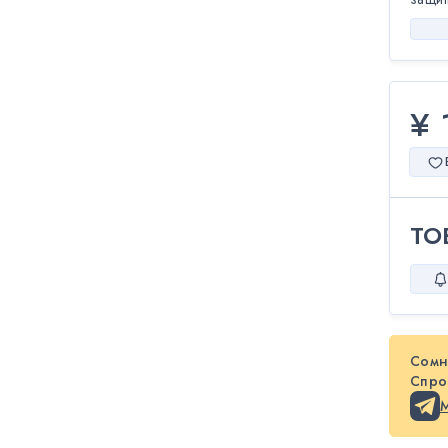
¥ 
ТО
Сомн
Спрос