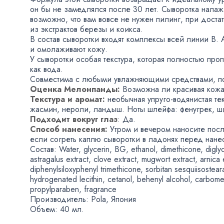
он бы не замедлялся после 30 лет. Сыворотка налаж
возможно
,
что вам вовсе не нужен пилинг
,
при доста
из экстрактов березы и коикса.
В состав сыворотки входят комплексы всей линии B. 
и омолаживают кожу.
У сыворотки особая текстура
,
которая полностью проп
как вода.
Совместима с любыми увлажняющими средствами
,
п
Оценка Мелонпанды:
Возможна ли красивая кожа
Текстура и аромат:
необычная
упруго-водянистая
тек
жасмин
,
нероли
,
ландыш. Ноты шлейфа: фенугрек
,
ш
Подходит вокруг глаз
: Да.
Способ нанесения:
Утром и вечером наносите пос
если согреть каплю сыворотки в ладонях перед нане
Состав: Water
,
glycerin
,
BG
,
ethanol
,
dimethicone
,
digly
astragalus extract
,
clove extract
,
mugwort extract
,
arnica 
diphenylsiloxyphenyl trimethicone
,
sorbitan sesquiisostear
hydrogenated lecithin
,
cetanol
,
behenyl alcohol
,
carbome
propylparaben
,
fragrance
Производитель: Pola
,
Япония
Объем: 40 мл.