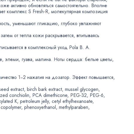
коже активно обновляться самостоятельно. Вполне
тает комплекс
S Fresh-R
, молекулярная композиция
ость
,
уменьшают гликацию
,
глубоко увлажняют
 затем от тепла кожи раскрывается
,
впитываясь
вписывается в комплексный уход
Pola B. A.
е
, элеми
,
гуава
,
малина. Ноты сердца: белые цветы
,
ичество 1−2 нажатия на дозатор. Эффект повышается
,
seed extract
,
birch bark extract
,
mussel glycogen
,
yzed conchiolin
,
PCA dimethicone
,
PEG-32
,
PEG-6
,
xylated K
,
petroleum jelly
,
cetyl ethylhexanoate
,
 copolymer
,
phenoxyethanol
,
methylparaben
,