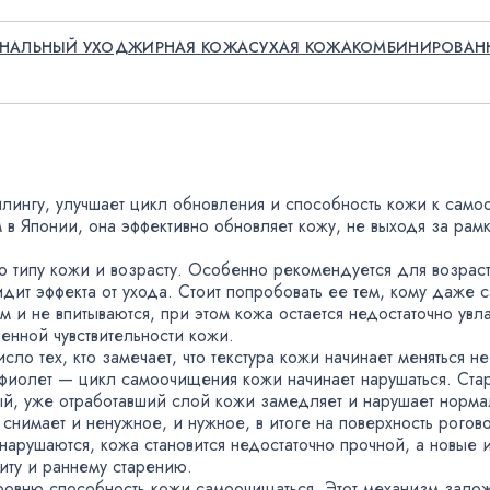
НАЛЬНЫЙ УХОД
ЖИРНАЯ КОЖА
СУХАЯ КОЖА
КОМБИНИРОВАН
илингу
,
улучшает цикл обновления и способность кожи к сам
м в Японии
,
она эффективно обновляет кожу
,
не выходя за рам
 типу кожи и возрасту. Особенно рекомендуется для возраст
идит эффекта от ухода. Стоит попробовать ее тем
,
кому даже с
м и не впитываются
,
при этом кожа остается недостаточно увл
енной чувствительности кожи.
исло тех
,
кто замечает
,
что текстура кожи начинает меняться 
афиолет — цикл самоочищения кожи начинает нарушаться. Ста
ый
,
уже отработавший слой кожи замедляет и нарушает нормал
н снимает и ненужное
,
и нужное
,
в итоге на поверхность рогов
 нарушаются
,
кожа становится недостаточно прочной
,
а новые 
иту и раннему старению.
ровню способность кожи самоочищаться. Этот механизм зал