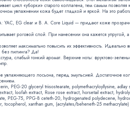
ивает цикл
«
уборки» старого коллагена
,
тем самым позволяя 
точном увлажнении кожа будет гладкой и яркой. На это рабо
A: YAC
,
EG clear
и B. A. Core
Liquid — придают коже прозрачн
итывает роговой слой. При нанесении она кажется упругой
,
а
озволяет максимально повысить их эффективность. Идеально 
 без пилинга? Да!
стура
,
слабый тонкий аромат. Верхние ноты:
фруктово-зелены
ипр.
ле увлажняющего лосьона
,
перед эмульсией. Достаточное кол
сением.
cerin
,
PEG-20 glyceryl triisostearate
,
polymethacryloyllysine
,
adlay 
extract
,
loofah extract
,
Rose rose extract
,
horsetail extract
,
hydrol
ate
,
PEG-75
,
PPG-8 ceteth-20
,
hydrogenated polydecene
,
hydro
r
,
tocopherol
,
xanthan gum,
(
acrylates/beheneth-25 methacrylate)