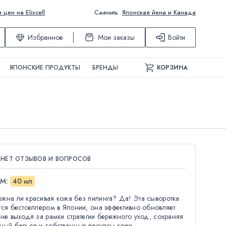
ен на Elixcell
Сменить
Японская йена и Канада
Избранное
Мои заказы
Войти
ЯПОНСКИЕ ПРОДУКТЫ
БРЕНДЫ
КОРЗИНА
 НЕТ ОТЗЫВОВ И ВОПРОСОВ
ЁМ
:
40 мл
жна ли красивая кожа без пилинга? Да! Эта сыворотка
тся бестселлером в Японии, она эффективно обновляет
 не выходя за рамки стратегии бережного уход, сохраняя
ный барьер и собственные ресурсы кожи.