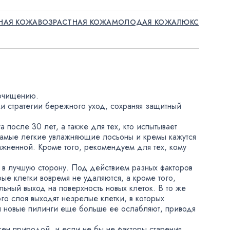
НАЯ КОЖА
ВОЗРАСТНАЯ КОЖА
МОЛОДАЯ КОЖА
ЛЮКС
оочищению.
ки стратегии бережного уход
,
сохраняя защитный
а после 30 лет
,
а также для тех
,
кто испытывает
амые легкие увлажняющие лосьоны и кремы кажутся
ажненной. Кроме того
,
рекомендуем для тех
,
кому
не в лучшую сторону. Под действием разных факторов
рые клетки вовремя не удаляются
,
а кроме того
,
ьный выход на поверхность новых клеток. В то же
ого слоя выходят незрелые клетки
,
в которых
и новые пилинги еще больше ее ослабляют
,
приводя
ожен природой
,
и если не бы не факторы старения
,