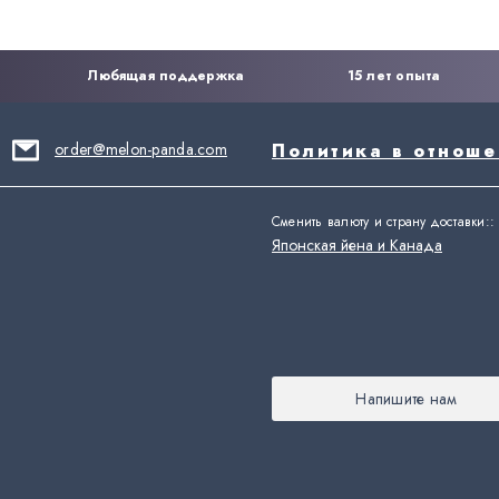
Любящая поддержка
15 лет опыта
order@melon-panda.com
Политика в отнош
Сменить валюту и страну доставки:
:
Японская йена и Канада
Напишите нам