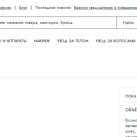
овости
|
Блог
|
Последние новости:
Важное уведомление о повышении ц
Найти
 И АППАРАТЫ
МАКИЯЖ
УХОД ЗА ТЕЛОМ
УХОД ЗА ВОЛОСАМИ
ПОКА
ОБЪ
Возмо
являе
кожу,
защит