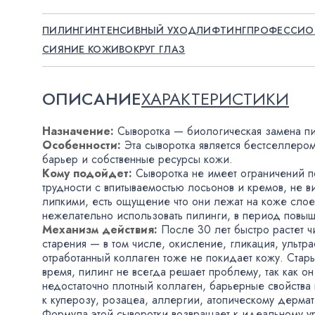
ПИЛИНГ
ИНТЕНСИВНЫЙ УХОД
ЛИФТИНГ
ПРОФЕССИО
СИЯНИЕ КОЖИ
ВОКРУГ ГЛАЗ
ОПИСАНИЕ
ХАРАКТЕРИСТИКИ
Назначение:
Сыворотка — биологическая замена п
Особенности:
Эта сыворотка является бестселлеро
барьер и собственные ресурсы кожи.
Кому подойдет:
Сыворотка не имеет ограничений по
трудности с впитываемостью лосьонов и кремов
,
не в
липкими
,
есть ощущение что они лежат на коже слое
нежелательно использовать пилинги
,
в период повыш
Механизм действия:
После 30 лет быстро растет ч
старения — в том числе
,
окисление
,
гликация
,
ультр
отработанный коллаген тоже не покидает кожу. Стар
время
,
пилинг не всегда решает проблему
,
так как о
недостаточно плотный коллаген
,
барьерные свойства
к куперозу
,
розацеа
,
аллергии
,
атопическому дермат
Формула этой сыворотки возвращает к идеальному у