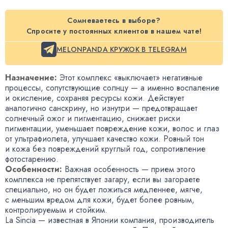
Сомневаетесь в выборе?
Спросите у постоянных клиентов в нашем чате!
MELONPANDA КРУЖОК В TELEGRAM
Назначение:
Этот комплекс
«
выключает» негативные
процессы
,
сопутствующие солнцу — а именно воспаление
и окисление
,
сохраняя ресурсы кожи. Действует
аналогично санскрину
,
но изнутри — предотвращает
солнечный ожог и пигментацию
,
снижает риски
пигментации
,
уменьшает повреждение кожи
,
волос и глаз
от ультрафиолета
,
улучшает качество кожи. Ровный тон
и кожа без повреждений круглый год
,
сопротивление
фотостарению.
Особенности:
Важная особенность — прием этого
комплекса не препятствует загару
,
если вы загораете
специально
,
но он будет ложиться медленнее
,
мягче
,
с меньшим вредом для кожи
,
будет более ровным
,
контролируемым и стойким.
La Sincia — известная в Японии компания
,
производитель