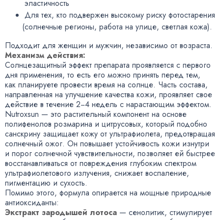
эластичность
Для тех
,
кто подвержен высокому риску фотостарения
(
солнечные регионы
,
работа на улице
,
светлая кожа).
Подходит для женщин и мужчин
,
независимо от возраста.
Механизм действия:
Солнцезащитный эффект препарата проявляется с первого
дня применения
,
то есть его можно принять перед тем
,
как планируете провести время на солнце. Часть состава
,
направленная на улучшение качества кожи
,
проявляет свое
действие в течение 2−4 недель с нарастающим эффектом.
Nutroxsun — это растительный компонент на основе
полифенолов розмарина и цитрусовых
,
который подобно
санскрину защищает кожу от ультрафиолета
,
предотвращая
солнечный ожог. Он повышает устойчивость кожи изнутри
и порог солнечной чувствительности
,
позволяет ей быстрее
восстанавливаться от повреждения глубоким спектром
ультрафиолетового излучения
,
снижает воспаление
,
пигментацию и сухость.
Помимо этого
,
формула опирается на мощные природные
антиоксиданты:
Экстракт зародышей лотоса
— сенолитик
,
стимулирует