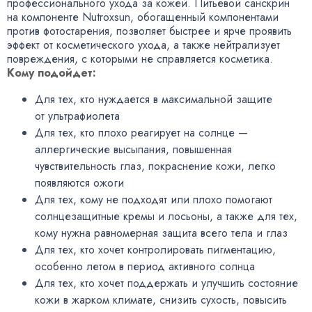
профессионального ухода за кожей. Питьевой санскрин
на компоненте Nutroxsun
,
обогащенный компонентами
против фотостарения
,
позволяет быстрее и ярче проявить
эффект от косметического ухода
,
а также нейтрализует
повреждения
,
с которыми не справляется косметика.
Кому подойдет:
Для тех
,
кто нуждается в максимальной защите
от ультрафиолета
Для тех
,
кто плохо реагирует на солнце —
аллергические высыпания
,
повышенная
чувствительность глаз
,
покраснение кожи
,
легко
появляются ожоги
Для тех
,
кому не подходят или плохо помогают
солнцезащитные кремы и лосьоны
,
а также для тех
,
кому нужна равномерная защита всего тела и глаз
Для тех
,
кто хочет контролировать пигментацию
,
особенно летом в период активного солнца
Для тех
,
кто хочет поддержать и улучшить состояние
кожи в жарком климате
,
снизить сухость
,
повысить