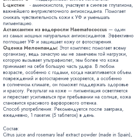
L-цистин
- аминокислота
,
участвует в синтезе глутатиона
,
важнейшего внутриклеточного антиоксиданта. Помогает
снижать чувствительность кожи к УФ и уменьшать
пигментацию.
Астаксантин из водоросли Haematococcus
— один
из самых мощных натуральных антиоксидантов. Эффективно
поглощает УФ и защищает кожу от фотостарения.
Оценка Мелонпанды:
Этот комплекс помогает всему
организму
,
ведь зачастую мы не замечаем той нагрузки
,
которую вызывает ультрафиолет
,
тем более что кожа
принимает на себя большую часть удара. В любом
возрасте
,
особенно с годами
,
когда накапливается объем
повреждений и фотостарение ускоряется
,
а особенно
в солнечном климате
,
он поможет поддержать здоровье
и красоту. Результат на коже — пигментация осветляется
и перестает усиливаться при пребывании на солнце
,
кожа
становится красивого фарфорового оттенка.
Способ употребления: Рекомендуется после завтрака
,
ежедневно
,
1 пакетик
(
5 таблеток) в день.
Состав:
Citrus juice and rosemary leaf extract powder
(
made in Spain),