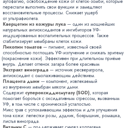
аутофагию
,
освобождение кожи
от клеток-зомби
, которые
перестали выполнять свои функции и замедляют
восстановительные процессы. Снижает ущерб
от ультрафиолета.
Кверцетин из кожуры лука
— один из мощнейших
натуральных антиоксидантов и ингибиторов
УФ-
индуцированных
воспалительных процессов. Также
стабилизирует мембраны клеток кожи.
Ликопин томатов
— пигмент
,
известный своей
способностью поглощать
УФ-излучение
и снижать эритему
(
покраснение кожи). Эффективен при длительном приёме
внутрь. Делает оттенок загара более красивым
Экстракт винограда
— источник ресвератрола
,
антиоксидант с омолаживающим действием.
Плацента дыни
— компонент
,
извлекаемый
из внутренних мембран мякоти дыни.
Содержит
супероксиддисмутазу
(
SOD)
, которая
помогает бороться с оксидативным стрессом
,
вызванным
УФ
,
в том числе с хронической усталостью.
Микс трав с успокаивающим эффектом и для улучшения
тона кожи: лепестки розы
,
дудник
,
боярышник
,
ромашка
,
листья винограда.
Витамин С
— поддерживает синтез коллагена.