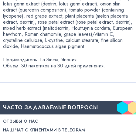
lotus germ extract
(
dextrin
,
lotus germ extract), onion skin
extract
(
quercetin composition), tomato powder
(
containing
lycopene), red grape extract
,
plant placenta
(
melon placenta
extract
,
dextrin), rose petal extract
(
rose petal extract
,
dextrin),
mixed herb extract
(
maltodextrin
,
Houttuynia cordata
,
European
hawthorn
,
Roman chamomile
,
grape leaves)/vitamin C
,
crystalline cellulose
,
L-cystine
, calcium stearate
,
fine silicon
dioxide
,
Haematococcus algae pigment.
Производитель: La Sincia
,
Япония
Объем: 30 пакетиков на 30 дней применения.
ЧАСТО ЗАДАВАЕМЫЕ ВОПРОСЫ
ОТЗЫВЫ О НАС
НАШ ЧАТ С КЛИЕНТАМИ В TELEGRAM