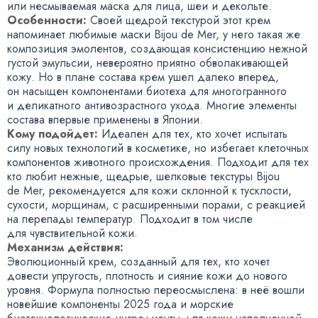
или несмываемая маска для лица
,
шеи и декольте.
Особенности:
Своей щедрой текстурой этот крем
напоминает любимые маски Bijou de Mer
,
у него такая же
композиция эмолентов
,
создающая консистенцию нежной
густой эмульсии
,
невероятно приятно обволакивающей
кожу. Но в плане состава крем ушел далеко вперед
,
он насыщен компонентами биотеха для многогранного
и деликатного антивозрастного ухода. Многие элементы
состава впервые применены в Японии.
Кому подойдет:
Идеален для тех
,
кто хочет испытать
силу новых технологий в косметике
,
но избегает клеточных
компонентов животного происхождения. Подходит для тех
кто любит нежные
,
щедрые
,
шелковые текстуры Bijou
de Mer
,
рекомендуется для кожи склонной к тусклости
,
сухости
,
морщинам
,
с расширенными порами
,
с реакцией
на перепады температур. Подходит в том числе
для чувствительной кожи.
Механизм действия:
Эволюционный крем
,
созданный для тех
,
кто хочет
довести упругость
,
плотность и сияние кожи до нового
уровня. Формула полностью переосмыслена: в неё вошли
новейшие компоненты 2025 года и морские