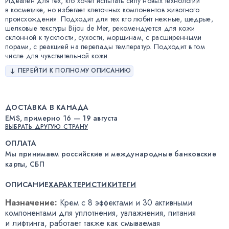
Идеален для тех, кто хочет испытать силу новых технологий
в косметике, но избегает клеточных компонентов животного
происхождения. Подходит для тех кто любит нежные, щедрые,
шелковые текстуры Bijou de Mer, рекомендуется для кожи
склонной к тусклости, сухости, морщинам, с расширенными
порами, с реакцией на перепады температур. Подходит в том
числе для чувствительной кожи.
ПЕРЕЙТИ К ПОЛНОМУ ОПИСАНИЮ
ДОСТАВКА В КАНАДА
EMS, примерно 16 — 19 августа
ВЫБРАТЬ ДРУГУЮ СТРАНУ
ОПЛАТА
Мы принимаем российские и международные банковские
карты, СБП
ОПИСАНИЕ
ХАРАКТЕРИСТИКИ
ТЕГИ
Назначение:
Крем с 8 эффектами и 30 активными
компонентами для уплотнения
,
увлажнения
,
питания
и лифтинга
,
работает также как смываемая