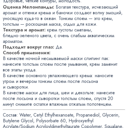
здоровье
,
четкие контуры
,
молодость.
Оценка Мелонпанды:
Богатая текстура
,
исчезающий
аромат и оттенки крема и баночки создают волну эмоций
,
уносящую
куда-то
в океан. Тонким слоем — это крем
,
толстым — роскошная маска
,
отдых для кожи.
Текстура и аромат:
крем густоты сметаны
,
бледно-зеленого
цвета
,
с очень слабым акватическим
ароматом.
Подходит вокруг глаз:
Да.
Способ применения:
В качестве ночной несмываемой маски слипинг пак:
нанесите толстым слоем после умывания
,
крем заменит
все этапы ухода.
В качестве основного увлажняющего крема: наносите
утром и вечером тонким слоем после лосьона
и сыворотки.
В качестве маски для лица
,
шеи и декольте: нанесите
после лосьона и сыворотки толстым слоем
,
спустя 20
минут снимите остатки влажным отжатым полотенцем.
Состав: Water
,
Cetyl Ethylhexanoate
,
Propanediol
,
Glycerin
,
Butylene Glycol
,
Polysorbate 60
,
Hydroxyethyl
Acrylate/Sodium Acryloyldimethyltaurate Copolymer
,
Squalane
,