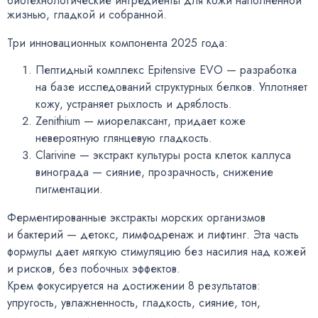
биотехнологические ингредиенты для кожи наполненной
жизнью
,
гладкой и собранной.
Три инновационных компонента 2025 года:
Пептидный комплекс Epitensive EVO — разработка
на базе исследований структурных белков. Уплотняет
кожу
,
устраняет рыхлость и дряблость.
Zenithium — миорелаксант
,
придает коже
невероятную глянцевую гладкость.
Clarivine — экстракт культуры роста клеток каллуса
винограда — сияние
,
прозрачность
,
снижение
пигментации.
Ферментированные экстракты морских организмов
и бактерий — детокс
,
лимфодренаж и лифтинг. Эта часть
формулы дает мягкую стимуляцию без насилия над кожей
и рисков
,
без побочных эффектов.
Крем фокусируется на достижении 8 результатов:
упругость
,
увлажненность
,
гладкость
,
сияние
,
тон
,