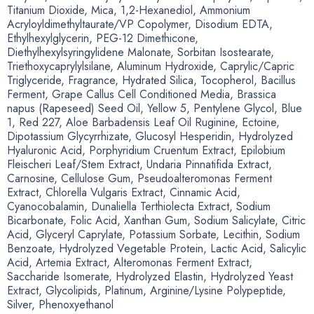
Titanium Dioxide
,
Mica
,
1,
2-Hexanediol
, Ammonium
Acryloyldimethyltaurate/VP Copolymer
,
Disodium EDTA
,
Ethylhexylglycerin
,
PEG-12
Dimethicone
,
Diethylhexylsyringylidene Malonate
,
Sorbitan Isostearate
,
Triethoxycaprylylsilane
,
Aluminum Hydroxide
,
Caprylic/Capric
Triglyceride
,
Fragrance
,
Hydrated Silica
,
Tocopherol
,
Bacillus
Ferment
,
Grape Callus Cell Conditioned Media
,
Brassica
napus
(
Rapeseed) Seed Oil
,
Yellow 5
,
Pentylene Glycol
,
Blue
1
,
Red 227
,
Aloe Barbadensis Leaf Oil Ruginine
,
Ectoine
,
Dipotassium Glycyrrhizate
,
Glucosyl Hesperidin
,
Hydrolyzed
Hyaluronic Acid
,
Porphyridium Cruentum Extract
,
Epilobium
Fleischeri Leaf/Stem Extract
,
Undaria Pinnatifida Extract
,
Carnosine
,
Cellulose Gum
,
Pseudoalteromonas Ferment
Extract
,
Chlorella Vulgaris Extract
,
Cinnamic Acid
,
Cyanocobalamin
,
Dunaliella Terthiolecta Extract
,
Sodium
Bicarbonate
,
Folic Acid
,
Xanthan Gum
,
Sodium Salicylate
,
Citric
Acid
,
Glyceryl Caprylate
,
Potassium Sorbate
,
Lecithin
,
Sodium
Benzoate
,
Hydrolyzed Vegetable Protein
,
Lactic Acid
,
Salicylic
Acid
,
Artemia Extract
,
Alteromonas Ferment Extract
,
Saccharide Isomerate
,
Hydrolyzed Elastin
,
Hydrolyzed Yeast
Extract
,
Glycolipids
,
Platinum
,
Arginine/Lysine Polypeptide
,
Silver
,
Phenoxyethanol