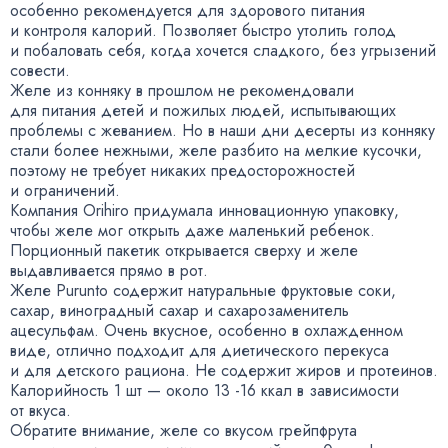
особенно рекомендуется для здорового питания
и контроля калорий. Позволяет быстро утолить голод
и побаловать себя
,
когда хочется сладкого
,
без угрызений
совести.
Желе из конняку в прошлом не рекомендовали
для питания детей и пожилых людей
,
испытывающих
проблемы с жеванием. Но в наши дни десерты из конняку
стали более нежными
,
желе разбито на мелкие кусочки
,
поэтому не требует никаких предосторожностей
и ограничений.
Компания Orihiro придумала инновационную упаковку
,
чтобы желе мог открыть даже маленький ребенок.
Порционный пакетик открывается сверху и желе
выдавливается прямо в рот.
Желе Purunto содержит натуральные фруктовые соки
,
сахар
,
виноградный сахар и сахарозаменитель
ацесульфам. Очень вкусное
,
особенно в охлажденном
виде
,
отлично подходит для диетического перекуса
и для детского рациона. Не содержит жиров и протеинов.
Калорийность 1 шт — около 13 -16 ккал в зависимости
от вкуса.
Обратите внимание
,
желе со вкусом грейпфрута