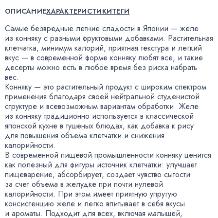
ОПИСАНИЕ
ХАРАКТЕРИСТИКИ
ТЕГИ
Самые безвредные летние сладости в Японии — желе
из конняку с разными фруктовыми добавками. Растительная
клетчатка
,
минимум калорий
,
приятная текстура и легкий
вкус — в современной форме конняку любят все
,
и такие
десерты можно есть в любое время без риска набрать
вес.
Конняку — это растительный продукт с широким спектром
применения благодаря своей нейтральной студенистой
структуре и всевозможным вариантам обработки. Желе
из конняку традиционно используется в классической
японской кухне в тушеных блюдах
,
как добавка к рису
для повышения объема клетчатки и снижения
калорийности.
В современной пищевой промышленности конняку ценится
как полезный для фигуры источник клетчатки: улучшает
пищеварение
,
абсорбирует
,
создает чувство сытости
за счет объема в желудке при почти нулевой
калорийности. При этом имеет приятную упругую
консистенцию желе и легко впитывает в себя вкусы
и ароматы. Подходит для всех
,
включая малышей
,